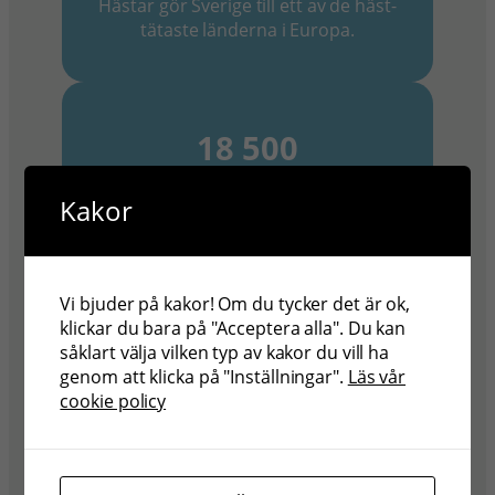
Hästar gör Sverige till ett av de häst-
tätaste länderna i Europa.
18 500
Kakor
Helårsarbeten skapas
av hästnäringen.
Vi bjuder på kakor! Om du tycker det är ok,
klickar du bara på "Acceptera alla". Du kan
32 MILJARDER SEK
såklart välja vilken typ av kakor du vill ha
genom att klicka på "Inställningar".
Läs vår
cookie policy
Är hästnäringens direkta
samhällsekonomiska omsättning.