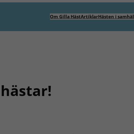
Om Gilla Häst
Artiklar
Hästen i samhäl
 hästar!