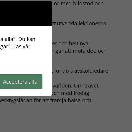
t sätta upp tydliga tavlor med bildstöd och
nne fler verktyg för att utveckla lektionerna
a alla". Du kan
r befintliga elevgrupper och helt nya!
ngar".
Läs vår
 vi har alla förutsättningar att möta det, och
just
Travskolan Rättvik
för tio travskoleledare
Acceptera alla
ra oss mer om den här världen. Om travet.
a genom metoden. Från och med fredag
erktygslådan för att främja hälsa och