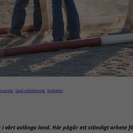
innande
, 
God utbildning
, 
Nyheter
 vårt avlånga land. Här pågår ett ständigt arbete för 