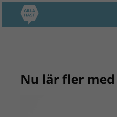
Hoppa
till
innehåll
Nu lär fler med