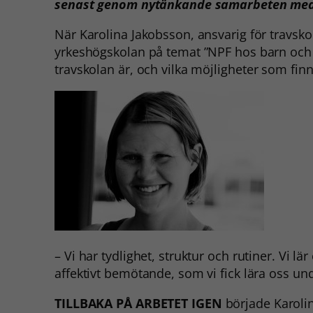
senast genom nytänkande samarbeten med
När Karolina Jakobsson, ansvarig för travskol
yrkeshögskolan på temat ”NPF hos barn och un
travskolan är, och vilka möj
ligheter
som finn
– Vi har tydlighet, struktur och rutiner. Vi l
affektivt bemötande, som vi fick lära oss un
TILLBAKA PÅ ARBETET IGEN
började Karoli