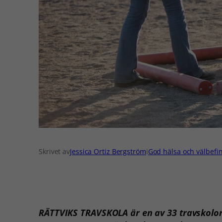
Skrivet av
Jessica Ortiz Bergström
i
God hälsa och välbef
RÄTTVIKS TRAVSKOLA är en av 33 travskolor i