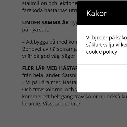
stallmiljön och lektionerna för att passa fl
färgkoda hästarnas utrustning.
Kakor
UNDER SAMMA ÅR
byggde
Karolina även p
på nya sätt.
Vi bjuder på kako
– Att bygga på med kompetens och få lite ny i
såklart välja vilk
Behovet av hälsofrämjande insatser och alte
cookie policy
vi är på god väg, säger Karolina
FLER LÄR MED HÄSTAR.
Den här veckan gen
från hela landet. Satsningen är ett initiativ 
– Vi på Lära med Hästar är så himla glada ö
Och travskolorna, och vilken fantastisk res
kommer ett helt gäng travskolor nu också ku
lärande. Visst är det bra?