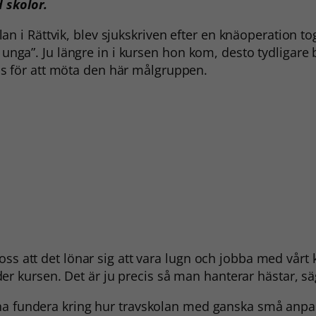
 skolor.
an i Rättvik, blev sjukskriven efter en knäoperation to
ga”. Ju längre in i kursen hon kom, desto tydligare bl
s för att möta den här målgruppen.
är oss att det lönar sig att vara lugn och jobba med vårt
der kursen. Det är ju precis så man hanterar hästar, sä
na fundera kring hur travskolan med ganska små anpa