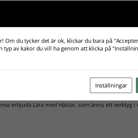
er målgrupper. Det kunde handla om enkla saker som at
å med en utbild
ning
hos Lära med Hästar, vilket gav he
r! Om du tycker det är ok, klickar du bara på "Accepter
nspiration har gjort att vi har vågat testa nytt både fö
en typ av kakor du vill ha genom att klicka på "Inställni
rnativa lärmiljö
er
är stort, det vet vi. På travsko
lan
har
omförs en grundläggande kurs i Lära med hästar på 
från Svensk Travsport.
Inställningar
ver förtroendet, men också över möjligheten att få lä
urs detta är, säger Lisa Thorngren som lotsar ledarn
nna erbjuda Lära med Hästar, som ännu ett verktyg i v