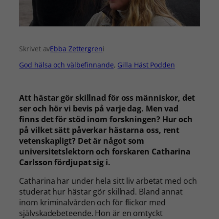
Skrivet av
Ebba Zettergren
i
God hälsa och välbefinnande
, 
Gilla Häst Podden
Att hästar gör skillnad för oss människor, det
ser och hör vi bevis på varje dag. Men vad
finns det för stöd inom forskningen? Hur och
på vilket sätt påverkar hästarna oss, rent
vetenskapligt? Det är något som
universitetslektorn och forskaren Catharina
Carlsson fördjupat sig i.
Catharina har under hela sitt liv arbetat med och
studerat hur hästar gör skillnad. Bland annat
inom kriminalvården och för flickor med
självskadebeteende. Hon är en omtyckt