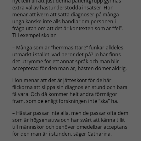
nyckeln till att just denna patientgrupp gynnas
extra väl av hästunderstödda insatser. Hon
menar att ivern att sätta diagnoser på många
unga kanske inte alls handlar om personen i
fråga utan om att det är kontexten som är ”fel”.
Till exempel skolan.
– Många som är ”hemmasittare” funkar alldeles
utmärkt i stallet, vad beror det på? Jo här finns
det utrymme för ett annat språk och man blir
accepterad för den man är, hästen dömer aldrig.
Hon menar att det är jätteskönt för de här
flickorna att slippa sin diagnos en stund och bara
få vara. Och då kommer helt andra förmågor
fram, som de enligt forskningen inte ”ska” ha.
– Hästar passar inte alla, men de passar ofta dem
som är högsensitiva och har svårt att känna tillit
till människor och behöver omedelbar acceptans
för den man är i stunden, säger Catharina.