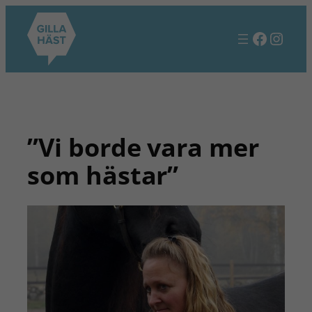
Hoppa
till
Facebo
Insta
innehåll
”Vi borde vara mer
som hästar”