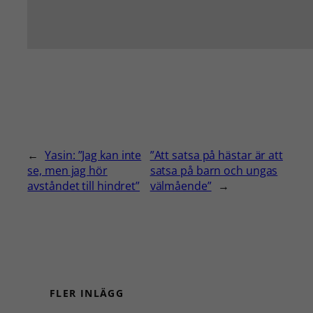
←
Yasin: ”Jag kan inte
”Att satsa på hästar är att
se, men jag hör
satsa på barn och ungas
avståndet till hindret”
välmående”
→
FLER INLÄGG