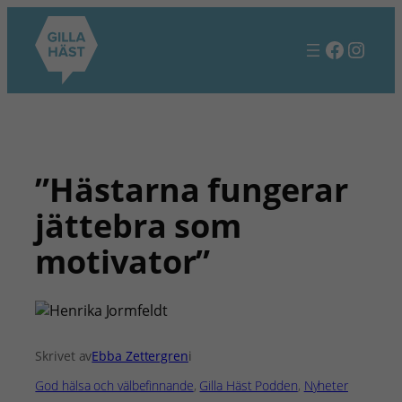
Hoppa
till
Facebo
Insta
innehåll
”Hästarna fungerar
jättebra som
motivator”
Skrivet av
Ebba Zettergren
i
God hälsa och välbefinnande
, 
Gilla Häst Podden
, 
Nyheter