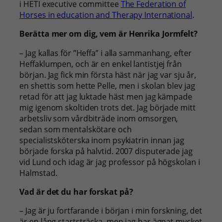
i HETI executive committee
The Federation of
Horses in education and Therapy International
.
Berätta mer om dig, vem är Henrika Jormfelt?
– Jag kallas för ”Heffa” i alla sammanhang, efter
Heffaklumpen, och är en enkel lantistjej från
början. Jag fick min första häst när jag var sju år,
en shettis som hette Pelle, men i skolan blev jag
retad för att jag luktade häst men jag kämpade
mig igenom skoltiden trots det. Jag började mitt
arbetsliv som vårdbiträde inom omsorgen,
sedan som mentalskötare och
specialistsköterska inom psykiatrin innan jag
började forska på halvtid. 2007 disputerade jag
vid Lund och idag är jag professor på högskolan i
Halmstad.
Vad är det du har forskat på?
– Jag är ju fortfarande i början i min forskning, det
är en lång startsträcka, men jag har ägnat mycket