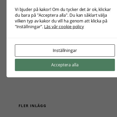
https://open.spotify.com/episode/3AU0Cgpj631n4oBc
Vi bjuder på kakor! Om du tycker det är ok, klickar
du bara på "Acceptera alla". Du kan såklart välja
vilken typ av kakor du vill ha genom att klicka på
"Inställningar".
Läs vår cookie policy
Inställningar
←
”Hästar har ett fantastiskt sätt
8 av 31
att vara i nuet som vi människor
anledningar att
Acceptera alla
mår bra av”
gilla häst
→
FLER INLÄGG