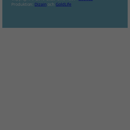
Produktion:
Dizain
och
GoldLife