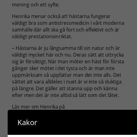
mening och ett syfte.
Henrika menar också att hästarna fungerar
väldigt bra som antistressmedicin i vårt moderna
samhälle där allt ska gå fort och effektivt och är
väldigt prestationsinriktat.
– Hästarna är ju långsamma till sin natur och är
väldigt mycket här och nu. Deras sätt att uttrycka
sig är försiktigt. När man möter en häst för första
gånger sker mötet i det tysta och är man inte
uppmärksam så uppfattar man det inte alls. Det
sättet att vara alldeles i nuet är vi inte så duktiga
på längre. Det gäller att stanna upp och känna
efter men det är inte alltid så lätt som det låter.
Läs mer om Henrika på
http://braddaredshast.dinstudio.se
Kakor
Lyssna på hela intervjun med Henrika Jormfeldt
på Gilla Hästpodden här: