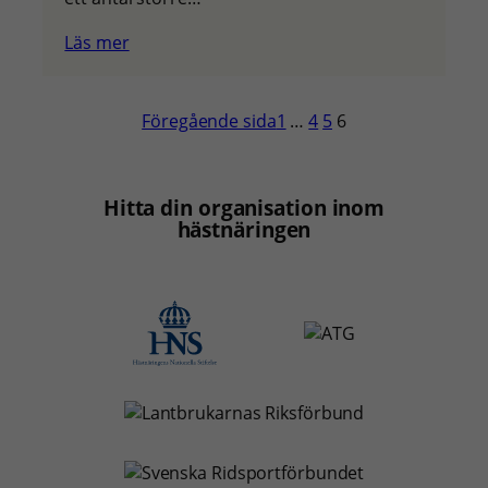
Läs mer
Föregående sida
1
…
4
5
6
Hitta din organisation inom
hästnäringen