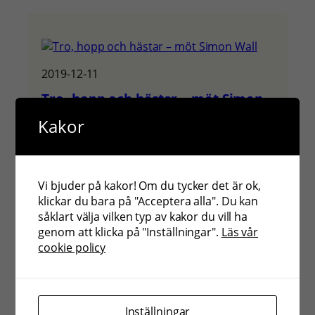
2019-12-11
Tro, hopp och hästar – möt Simon
Wall
Kakor
Möt Simon Wall, travtränare och
hästuppfödare och en av deltagarna i den
nya realityserien Tro, hopp och hästar som
har…
Vi bjuder på kakor! Om du tycker det är ok,
klickar du bara på "Acceptera alla". Du kan
Läs mer
såklart välja vilken typ av kakor du vill ha
genom att klicka på "Inställningar".
Läs vår
cookie policy
Inställningar