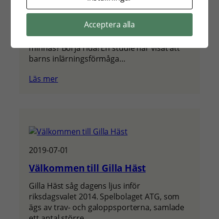
2019-11-07
Ridning kan göra barn smartare
Acceptera alla
Vill du bli bättre på matte eller få lättare att
minnas? Börja rida! En studie har visat att
barns inlärningsförmåga…
Läs mer
2019-07-01
Välkommen till Gilla Häst
Gilla Häst såg dagens ljus inför
riksdagsvalet 2014. Spelbolaget ATG, som
ägs av trav- och galoppsporterna, samlade
ett antal större…